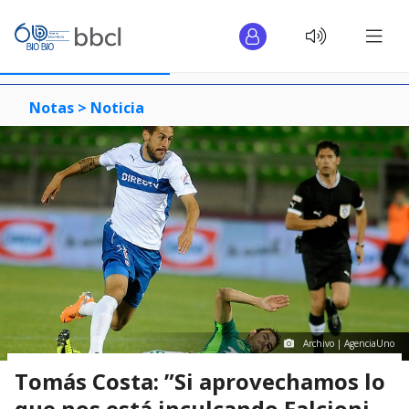
Notas >
Noticia
Archivo | AgenciaUno
Tomás Costa: ”Si aprovechamos lo
que nos está inculcando Falcioni,