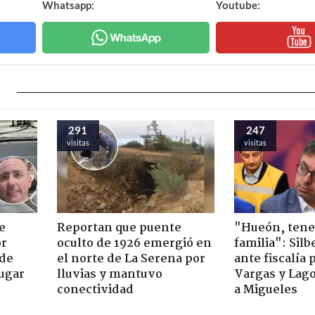
Whatsapp:
Youtube:
291
247
visitas
visitas
e
Reportan que puente
"Hueón, ten
or
oculto de 1926 emergió en
familia": Silb
 de
el norte de La Serena por
ante fiscalía 
jugar
lluvias y mantuvo
Vargas y Lag
conectividad
a Migueles