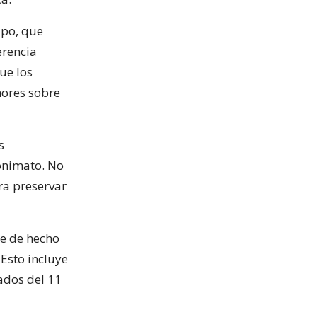
upo, que
erencia
ue los
mores sobre
s
nonimato. No
ra preservar
ue de hecho
 Esto incluye
ados del 11