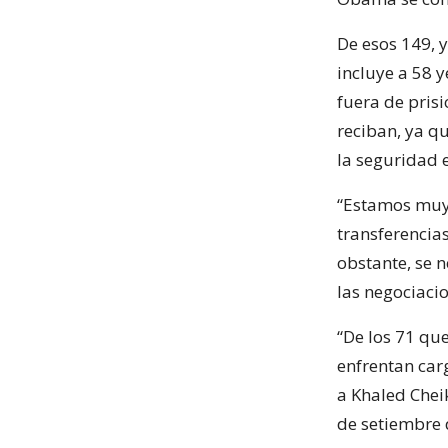
De esos 149, y
incluye a 58 
fuera de pris
reciban, ya q
la seguridad 
“Estamos muy 
transferencias
obstante, se n
las negociaci
“De los 71 qu
enfrentan carg
a Khaled Che
de setiembre 