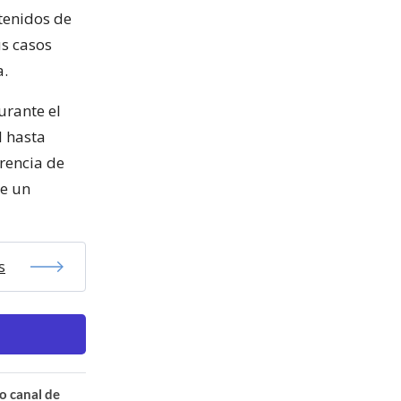
etenidos de
us casos
a.
urante el
l hasta
erencia de
ie un
s
o canal de