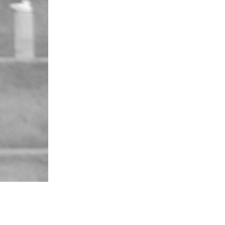
780
visitas