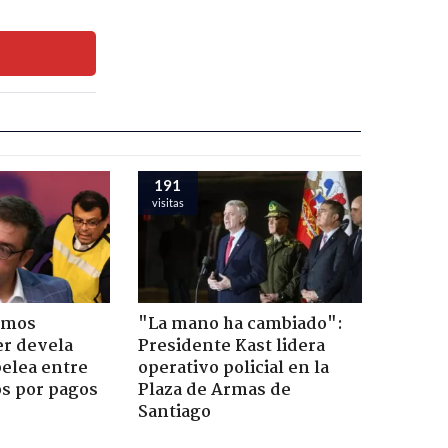
191
visitas
emos
"La mano ha cambiado":
er devela
Presidente Kast lidera
pelea entre
operativo policial en la
os por pagos
Plaza de Armas de
Santiago