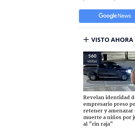
VISTO AHORA
560
visitas
Revelan identidad d
empresario preso p
retener y amenazar
muerte a niños por 
al "rin raja"