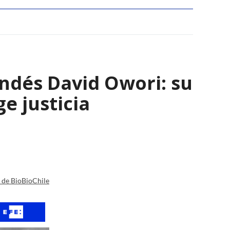
andés David Owori: su
e justicia
a de BioBioChile