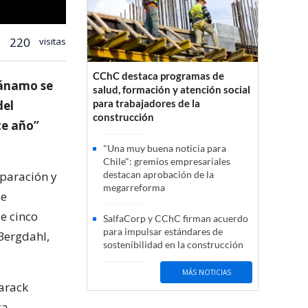
220
visitas
CChC destaca programas de
tánamo se
salud, formación y atención social
para trabajadores de la
del
construcción
te año”
"Una muy buena noticia para
Chile": gremios empresariales
eparación y
destacan aprobación de la
megarreforma
le
e cinco
SalfaCorp y CChC firman acuerdo
para impulsar estándares de
Bergdahl,
sostenibilidad en la construcción
MÁS NOTICIAS
arack
a.