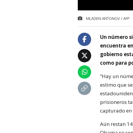
MLADEN ANTONOV / AFP
Un número si
encuentra en 
gobierno est
como para pod
“Hay un númer
estimo que se 
estadounidens
prisioneros t
capturado en 
Aún restan 14
Obama se comp