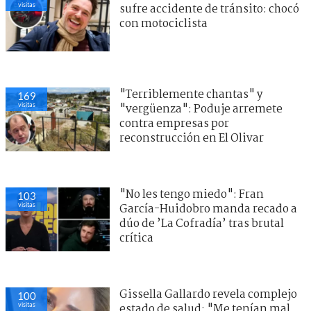
visitas
sufre accidente de tránsito: chocó
con motociclista
"Terriblemente chantas" y
169
visitas
"vergüenza": Poduje arremete
contra empresas por
reconstrucción en El Olivar
"No les tengo miedo": Fran
103
visitas
García-Huidobro manda recado a
dúo de ’La Cofradía’ tras brutal
crítica
Gissella Gallardo revela complejo
100
visitas
estado de salud: "Me tenían mal