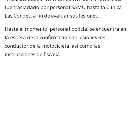
fue trasladado por personal SAMU hasta la Clínica
Las Condes, a fin de evaluar sus lesiones.
Hasta el momento, personal policial se encuentra en
la espera de la confirmación de lesiones del
conductor de la motocicleta, así como las
instrucciones de fiscalía.
Vale destacar que, en medio del programa de
Chilevisión, Francisca García-Huidobro confirmó
que el periodista registró 0,0 en el test de
alcoholemia.
¿ENCONTRASTE UN
AVÍSANOS
ERROR?
Revisa nuestra página de correcciones