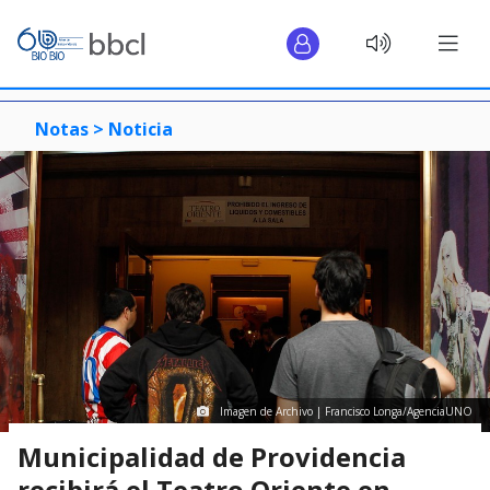
Notas >
Noticia
Imagen de Archivo | Francisco Longa/AgenciaUNO
​Municipalidad de Providencia
recibirá el Teatro Oriente en