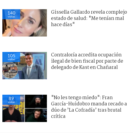
Gissella Gallardo revela complejo
140
visitas
estado de salud: "Me tenían mal
hace días"
Contraloría acredita ocupación
105
visitas
ilegal de bien fiscal por parte de
delegado de Kast en Chañaral
"No les tengo miedo": Fran
89
visitas
García-Huidobro manda recado a
dúo de ’La Cofradía’ tras brutal
crítica