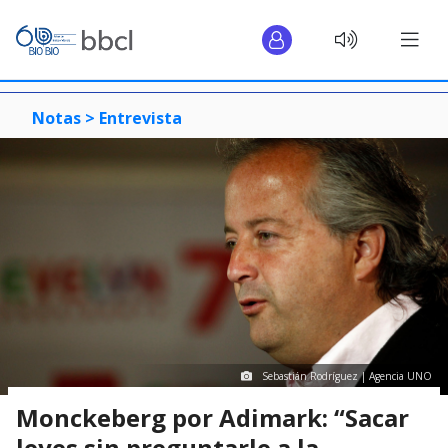
Notas >
Entrevista
Sebastián Rodríguez | Agencia UNO
Monckeberg por Adimark: “Sacar
leyes sin preguntarle a la