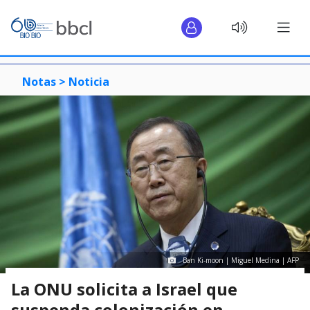
Notas >
Noticia
Ban Ki-moon | Miguel Medina | AFP
La ONU solicita a Israel que
suspenda colonización en