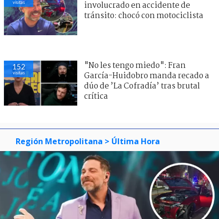
visitas
involucrado en accidente de
tránsito: chocó con motociclista
"No les tengo miedo": Fran
152
visitas
García-Huidobro manda recado a
dúo de ’La Cofradía’ tras brutal
crítica
Región Metropolitana
> Última Hora