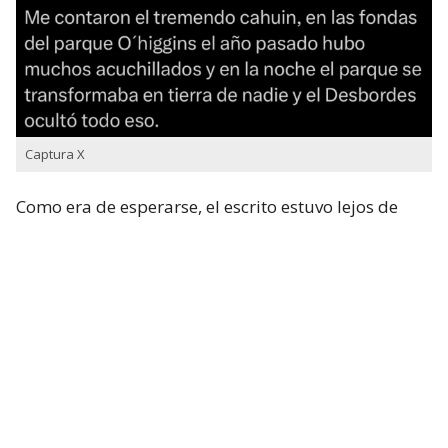
Captura X
Como era de esperarse, el escrito estuvo lejos de
pasar desapercibido. De hecho, el juez Mario Cayul,
del Séptimo Juzgado de Garantía de Santiago,
ordenó realizar las
diligencias para ubicar la
verdadera identidad del usuario.
La medida se tomó luego de que el propio
Desbordes, a través del abogado Sergio Contreras,
interpusiera una querella por el
delito de