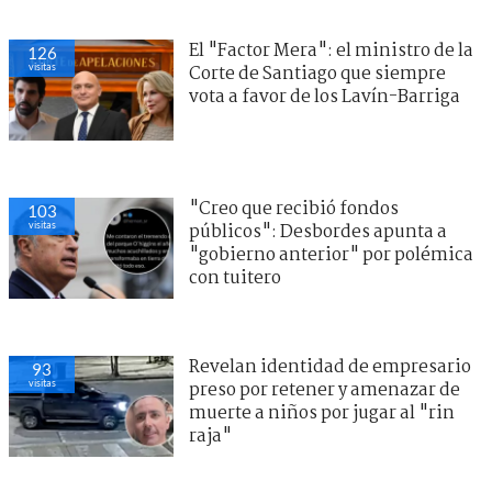
El "Factor Mera": el ministro de la
126
visitas
Corte de Santiago que siempre
vota a favor de los Lavín-Barriga
"Creo que recibió fondos
103
visitas
públicos": Desbordes apunta a
"gobierno anterior" por polémica
con tuitero
Revelan identidad de empresario
93
visitas
preso por retener y amenazar de
muerte a niños por jugar al "rin
raja"