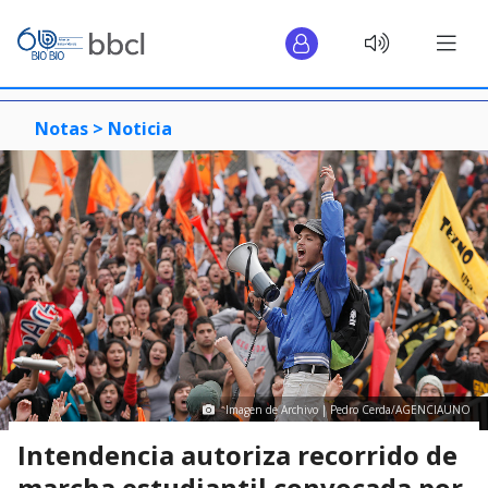
Notas >
Noticia
Imagen de Archivo | Pedro Cerda/AGENCIAUNO
Intendencia autoriza recorrido de
marcha estudiantil convocada por