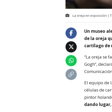
La oreja en exposición |
Un museo ale
de la oreja q
cartílago de
“La oreja se f
Gogh”, declar
Comunicación 
El equipo de l
células de ca
pintor holand
dando lugar, 