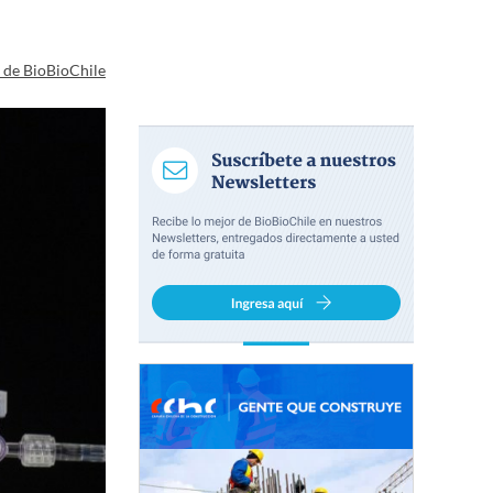
a de BioBioChile