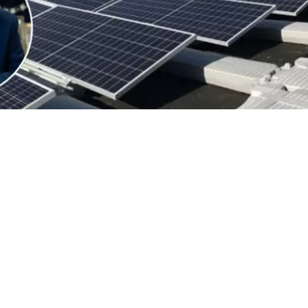
VER RESUMEN
 de Estados Unidos (EEUU), Donald Trump, anunció este 
 un arancel del 15% y un sistema de precios mínimos a l
de polisilicio y sus derivados, el insumo clave para la f
lares y semiconductores
, al considerar que
esas compra