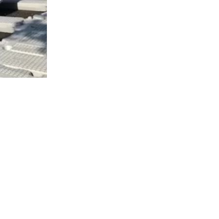
2665
visitas
jueves la
as
abricación
s del