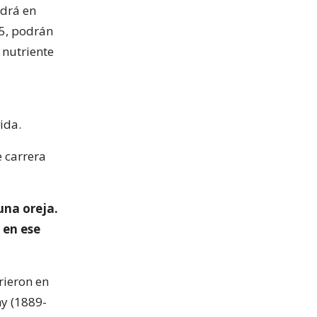
ndrá en
15, podrán
 nutriente
ida.
 carrera
una oreja.
 en ese
rieron en
my (1889-