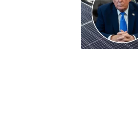
EFE | Edición BBCL
El
presidente
imposición de
importaciones 
de paneles so