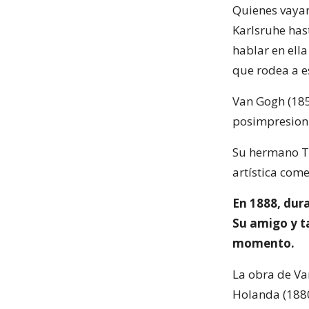
Quienes vayan
Karlsruhe hast
hablar en ella
que rodea a es
Van Gogh (185
posimpresioni
Su hermano T
artística com
En 1888, dur
Su amigo y t
momento.
La obra de Va
Holanda (1880