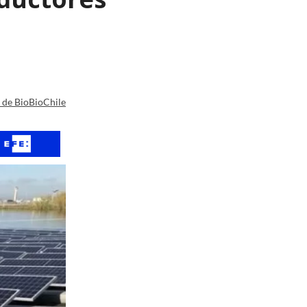
a de BioBioChile