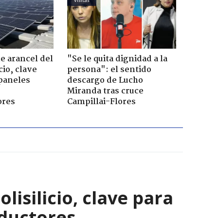
 arancel del
"Se le quita dignidad a la
cio, clave
persona": el sentido
 paneles
descargo de Lucho
Miranda tras cruce
ores
Campillai-Flores
isilicio, clave para
nductores