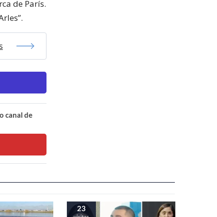
rca de París.
rles”.
s
o canal de
23
visitas