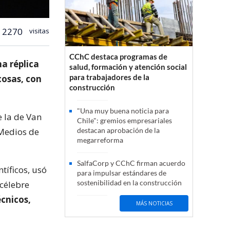
2270
visitas
CChC destaca programas de
a réplica
salud, formación y atención social
para trabajadores de la
cosas, con
construcción
"Una muy buena noticia para
e la de Van
Chile": gremios empresariales
 Medios de
destacan aprobación de la
megarreforma
SalfaCorp y CChC firman acuerdo
tíficos, usó
para impulsar estándares de
sostenibilidad en la construcción
 célebre
cnicos,
MÁS NOTICIAS