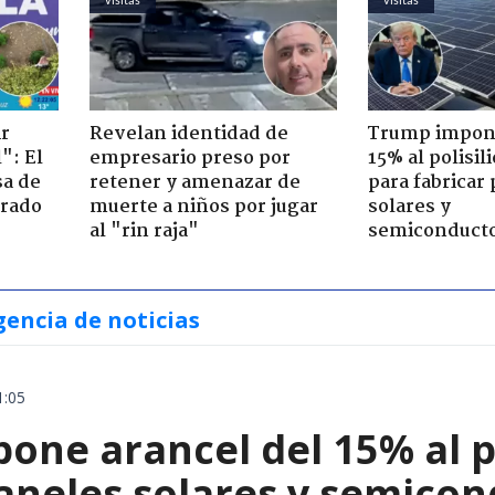
ir
Revelan identidad de
Trump impone
": El
empresario preso por
15% al polisili
sa de
retener y amenazar de
para fabricar
trado
muerte a niños por jugar
solares y
al "rin raja"
semiconduct
gencia de noticias
1:05
ne arancel del 15% al pol
paneles solares y semico