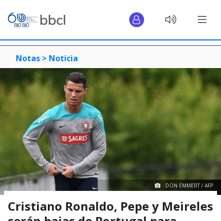
Notas >
Noticia
DON EMMERT / AFP
Cristiano Ronaldo, Pepe y Meireles
serán bajas de Portugal para