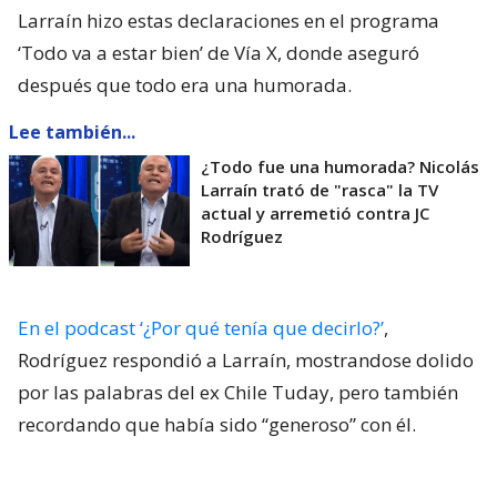
Larraín hizo estas declaraciones en el programa
‘Todo va a estar bien’ de Vía X, donde aseguró
después que todo era una humorada.
Lee también...
¿Todo fue una humorada? Nicolás
Larraín trató de "rasca" la TV
actual y arremetió contra JC
Rodríguez
En el podcast ‘¿Por qué tenía que decirlo?’
,
Rodríguez respondió a Larraín, mostrandose dolido
por las palabras del ex Chile Tuday, pero también
recordando que había sido “generoso” con él.
“Y yo miro a la cámara y digo:
Nicolás, cuando nos