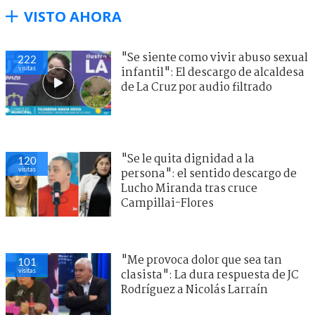
VISTO AHORA
"Se siente como vivir abuso sexual
222
visitas
infantil": El descargo de alcaldesa
de La Cruz por audio filtrado
"Se le quita dignidad a la
120
visitas
persona": el sentido descargo de
Lucho Miranda tras cruce
Campillai-Flores
"Me provoca dolor que sea tan
101
visitas
clasista": La dura respuesta de JC
Rodríguez a Nicolás Larraín