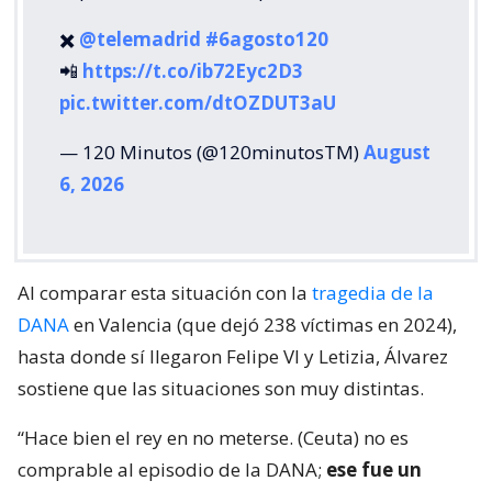
✖️
@telemadrid
#6agosto120
📲
https://t.co/ib72Eyc2D3
pic.twitter.com/dtOZDUT3aU
— 120 Minutos (@120minutosTM)
August
6, 2026
Al comparar esta situación con la
tragedia de la
DANA
en Valencia (que dejó 238 víctimas en 2024),
hasta donde sí llegaron Felipe VI y Letizia, Álvarez
sostiene que las situaciones son muy distintas.
“Hace bien el rey en no meterse. (Ceuta) no es
comprable al episodio de la DANA;
ese fue un