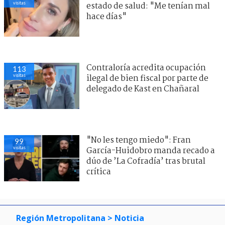
visitas
estado de salud: "Me tenían mal
hace días"
Contraloría acredita ocupación
113
visitas
ilegal de bien fiscal por parte de
delegado de Kast en Chañaral
"No les tengo miedo": Fran
99
visitas
García-Huidobro manda recado a
dúo de ’La Cofradía’ tras brutal
crítica
Región Metropolitana
> Noticia