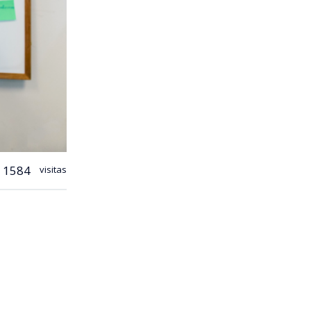
1584
visitas
fiantes de
 lustro, y ya
o donde