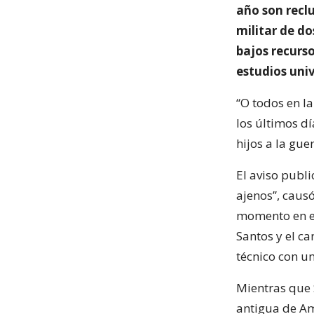
año son reclu
militar de do
bajos recurso
estudios univ
“O todos en l
los últimos dí
hijos a la guer
El aviso publi
ajenos”, causó
momento en el
Santos y el c
técnico con u
Mientras que S
antigua de Am