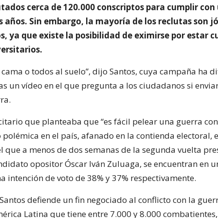
tados cerca de 120.000 conscriptos para cumplir con 
s años. Sin embargo, la mayoría de los reclutas son j
s, ya que existe la posibilidad de eximirse por estar 
ersitarios.
a cama o todos al suelo”, dijo Santos, cuya campaña ha d
as un vídeo en el que pregunta a los ciudadanos si envia
ra.
citario que planteaba que “es fácil pelear una guerra con
 polémica en el país, afanado en la contienda electoral, 
 que a menos de dos semanas de la segunda vuelta pres
andidato opositor Óscar Iván Zuluaga, se encuentran en 
na intención de voto de 38% y 37% respectivamente.
antos defiende un fin negociado al conflicto con la guer
érica Latina que tiene entre 7.000 y 8.000 combatientes