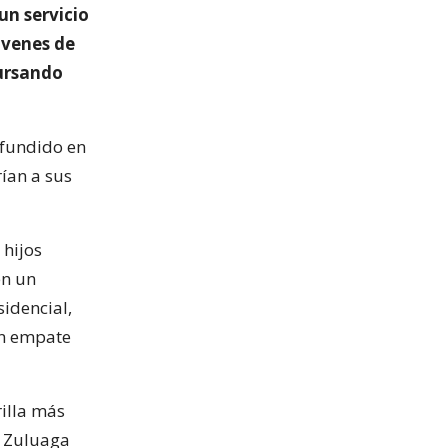
un servicio
óvenes de
cursando
ifundido en
rían a sus
 hijos
en un
idencial,
un empate
rilla más
, Zuluaga