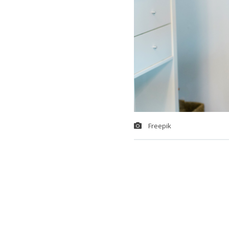
Freepik
El
mercado la
los últimos a
acumula
42 m