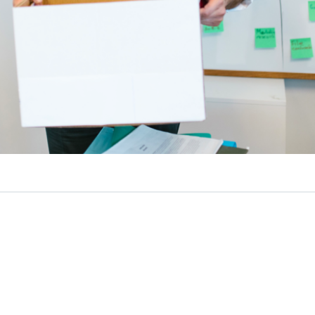
VER RESUMEN
boral chileno
atraviesa uno de sus momentos más desa
ños. El desempleo alcanzó el
9,4%,
su nivel más alto en un
eses consecutivos sobre el 8%,
reflejando un escenari