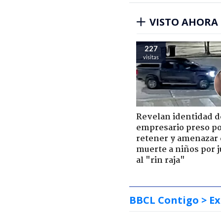
VISTO AHORA
227
visitas
Revelan identidad d
empresario preso p
retener y amenazar
muerte a niños por 
al "rin raja"
BBCL Contigo
> Ex