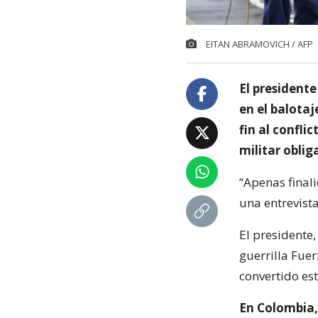
EITAN ABRAMOVICH / AFP
El president
en el balotaj
fin al confli
militar oblig
“Apenas finali
una entrevist
El presidente
guerrilla Fue
convertido est
En Colombia,