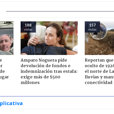
188
157
visitas
visitas
e
Amparo Noguera pide
Reportan que
or
devolución de fondos e
oculto de 192
 de
indemnización tras estafa:
el norte de L
jugar
exige más de $500
lluvias y man
millones
conectividad
plicativa