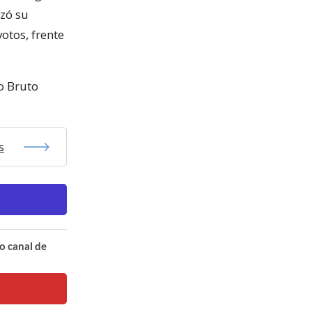
zó su
otos, frente
o Bruto
s
o canal de