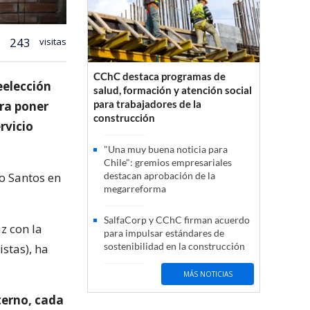
243
visitas
CChC destaca programas de
eelección
salud, formación y atención social
para trabajadores de la
gra poner
construcción
rvicio
"Una muy buena noticia para
Chile": gremios empresariales
jo Santos en
destacan aprobación de la
megarreforma
SalfaCorp y CChC firman acuerdo
z con la
para impulsar estándares de
sostenibilidad en la construcción
stas), ha
MÁS NOTICIAS
terno, cada