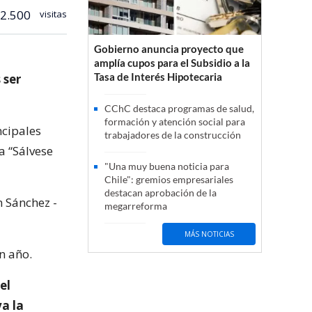
2.500
visitas
Gobierno anuncia proyecto que
amplía cupos para el Subsidio a la
Tasa de Interés Hipotecaria
 ser
CChC destaca programas de salud,
formación y atención social para
ncipales
trabajadores de la construcción
a “Sálvese
"Una muy buena noticia para
Chile": gremios empresariales
destacan aprobación de la
n Sánchez -
megarreforma
MÁS NOTICIAS
n año.
el
a la