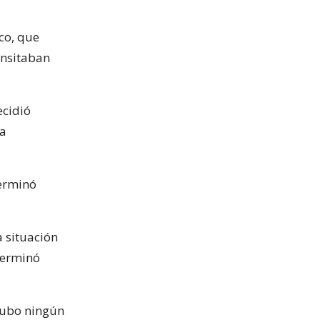
co, que
ansitaban
ecidió
la
terminó
a situación
terminó
hubo ningún