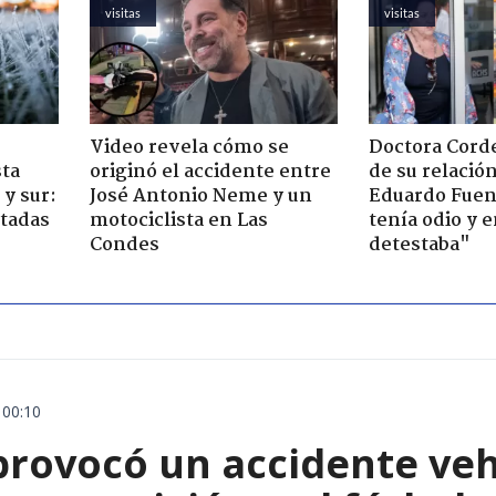
visitas
visitas
Video revela cómo se
Doctora Corde
sta
originó el accidente entre
de su relació
y sur:
José Antonio Neme y un
Eduardo Fuen
ctadas
motociclista en Las
tenía odio y 
Condes
detestaba"
 00:10
rovocó un accidente vehic