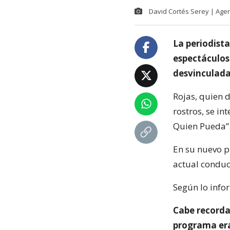
David Cortés Serey | Age
La periodist
espectáculos 
desvinculada
Rojas, quien 
rostros, se i
Quien Pueda”
En su nuevo p
actual conduct
Según lo inf
Cabe recorda
programa era