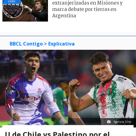
visitas
extranjerizadas en Misiones y
marca debate por tierras en
Argentina
BBCL Contigo
> Explicativa
Agencia Uno
U de Chile vs Palestino por el