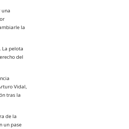
r una
por
ambiarle la
. La pelota
derecho del
encia
rturo Vidal,
ón tras la
ra de la
on un pase