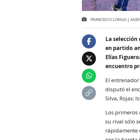
FRANCISCO LONGA | AGE
La selección 
en partido a
Elías Figuer
encuentro pre
El entrenador
disputó el en
Silva, Rojas; 
Los primeros 
su rival sólo 
rápidamente 
por la banda 