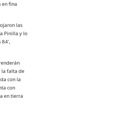
 en fina
lojaron las
Pinilla y lo
 84′,
prenderán
la falta de
da con la
nta con
a en tierra