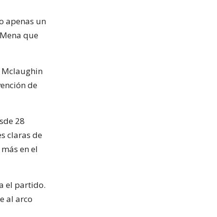
do apenas un
e Mena que
or Mclaughin
vención de
esde 28
es claras de
 más en el
a el partido.
e al arco