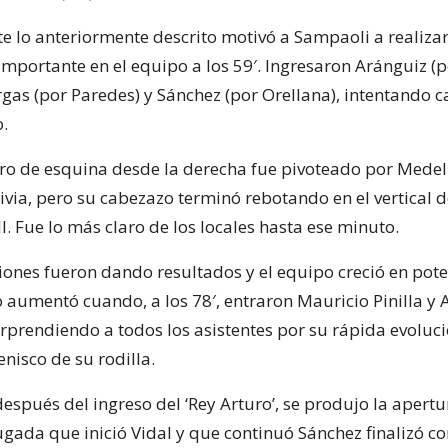
 lo anteriormente descrito motivó a Sampaoli a realiza
importante en el equipo a los 59′. Ingresaron Aránguiz (
gas (por Paredes) y Sánchez (por Orellana), intentando c
o.
tiro de esquina desde la derecha fue pivoteado por Medel
divia, pero su cabezazo terminó rebotando en el vertical 
l. Fue lo más claro de los locales hasta ese minuto.
iones fueron dando resultados y el equipo creció en pot
o aumentó cuando, a los 78′, entraron Mauricio Pinilla y A
rprendiendo a todos los asistentes por su rápida evoluci
enisco de su rodilla.
spués del ingreso del ‘Rey Arturo’, se produjo la apertu
ugada que inició Vidal y que continuó Sánchez finalizó c