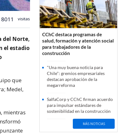
8011
visitas
CChC destaca programas de
a del Norte,
salud, formación y atención social
para trabajadores de la
 el estadio
construcción
o
"Una muy buena noticia para
Chile": gremios empresariales
quipo que
destacan aprobación de la
megarreforma
ra; Medel,
SalfaCorp y CChC firman acuerdo
para impulsar estándares de
sostenibilidad en la construcción
, mientras
ransformó
MÁS NOTICIAS
 punzante