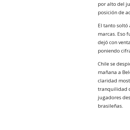
por alto del 
posición de ad
El tanto soltó
marcas. Eso f
dejó con venta
poniendo cifra
Chile se desp
mañana a Belo 
claridad most
tranquilidad 
jugadores dese
brasileñas.