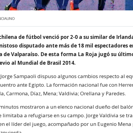
NCIAUNO
chilena de fútbol venció por 2-0 a su similar de Irland
mistoso disputado ante más de 18 mil espectadores en
oa de Valparaíso. De esta forma La Roja jugó su últim
vio al Mundial de Brasil 2014.
 Jorge Sampaoli dispuso algunos cambios respecto al e
cuentro ante Egipto. La formación nacional fue con Herre
Isla, Carmona, Díaz, Mena; Valdivia; Orellana y Paredes.
minutos mostraron a un elenco nacional dueño del balón
se limitaba a refugiarse en su campo. Jorge Valdivia se t
en el líder del juego, acompañado por un Eugenio Mena
izquierda.