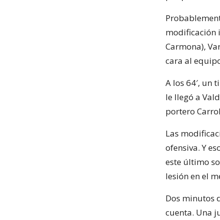
Probablemente
modificación 
Carmona), Var
cara al equip
A los 64′, un 
le llegó a Val
portero Carrol
Las modificac
ofensiva. Y es
este último so
lesión en el m
Dos minutos de
cuenta. Una j