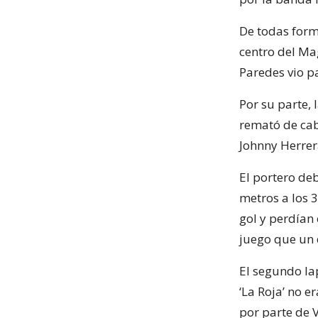
De todas form
centro del Ma
Paredes vio pa
Por su parte,
remató de cab
Johnny Herrer
El portero deb
metros a los 3
gol y perdían
juego que un 
El segundo lap
‘La Roja’ no e
por parte de V