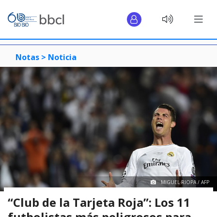
Notas >
Noticia
MIGUEL RIOPA / AFP
“Club de la Tarjeta Roja”: Los 11
futbolistas más peligrosos para