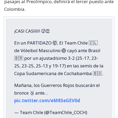
pasajes al Preolímpico, definirá el tercer puesto ante
Colombia.
¡CASI CASIIII! 🥵👏
En un PARTIDAZO 🤯, El Team Chile 🇨🇱
de Vóleibol Masculino 🏐 cayó ante Brasil
🇧🇷 por un ajustadísimo 3-2 (25-17, 23-
25, 23-25, 25-13 y 19-17) en las semis de la
Copa Sudamericana de Cochabamba 🇧🇴.
Mañana, los Guerreros Rojos buscarán el
bronce 🥉 ante…
pic.twitter.com/eM8SeGEV0d
— Team Chile (@TeamChile_COCH)