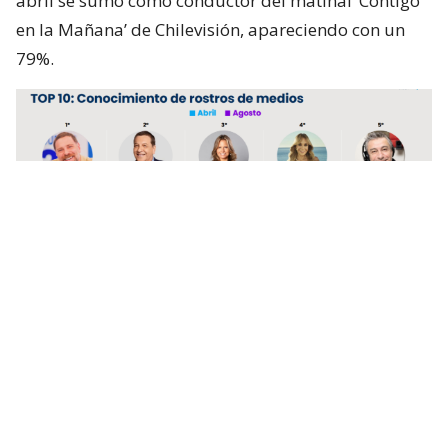
abril se sumó como conductor del matinal ‘Contigo
en la Mañana’ de Chilevisión, apareciendo con un
79%.
Lee también...
"Domadísimo, uruguayo": Feito se
burla luego que ’Sin Filtros’
anunciara a Solabarrieta como
conductor