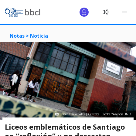
Notas >
Noticia
Liceo Darío Salas | Cristobal Escobar/AgenciaUNO
Liceos emblemáticos de Santiago
en “reflexión” y no descartan