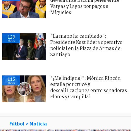
devela ante fiscalía pelea entre
Vargas y Lagos por pagos a
Migueles
"La mano ha cambiado":
129
visitas
Presidente Kast lidera operativo
policial en la Plaza de Armas de
Santiago
"¡Me indigna!": Mónica Rincón
115
visitas
estalla por cruce y
descalificaciones entre senadoras
Flores y Campillai
Fútbol
> Noticia