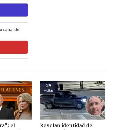
o canal de
29
visitas
ra": el
Revelan identidad de