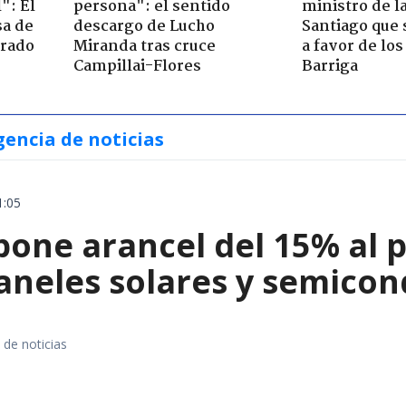
": El
persona": el sentido
ministro de l
sa de
descargo de Lucho
Santiago que
trado
Miranda tras cruce
a favor de lo
Campillai-Flores
Barriga
gencia de noticias
1:05
ne arancel del 15% al pol
paneles solares y semico
 de noticias
a