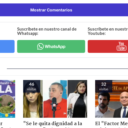
Mostrar Comentarios
Suscríbete en nuestro canal de
Suscríbete en nuestr
Whatsapp:
Youtube:
46
32
visitas
visitas
ir
"Se le quita dignidad a la
El "Factor Me