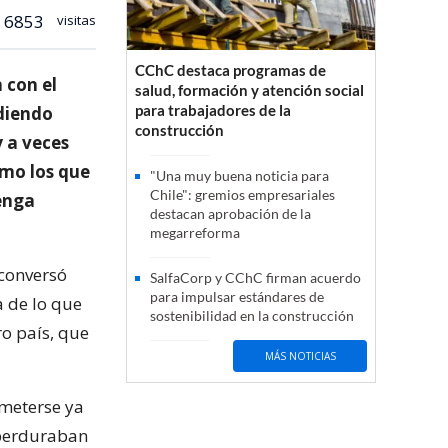
6853
visitas
CChC destaca programas de
 con el
salud, formación y atención social
para trabajadores de la
idiendo
construcción
y a veces
omo los que
"Una muy buena noticia para
Chile": gremios empresariales
enga
destacan aprobación de la
megarreforma
 conversó
SalfaCorp y CChC firman acuerdo
para impulsar estándares de
a de lo que
sostenibilidad en la construcción
o país, que
MÁS NOTICIAS
ometerse ya
 perduraban