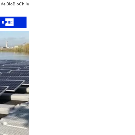
a de BioBioChile