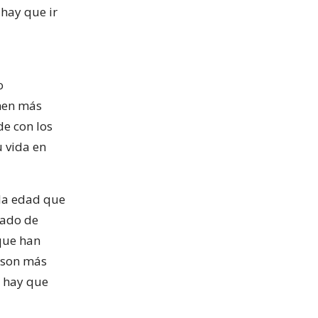
 hay que ir
o
enen más
de con los
u vida en
 la edad que
tado de
que han
e son más
o hay que