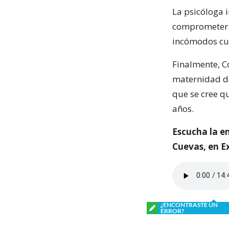
La psicóloga i
comprometer s
incómodos cua
Finalmente, C
maternidad de 
que se cree q
años.
Escucha la en
Cuevas, en Ex
¿ENCONTRASTE UN
ERROR?