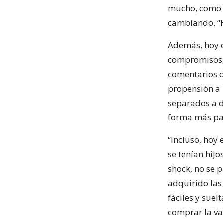
mucho, como el
cambiando. “H
Además, hoy e
compromisos, 
comentarios d
propensión a h
separados a d
forma más pau
“Incluso, hoy
se tenían hij
shock, no se 
adquirido las
fáciles y sue
comprar la vac