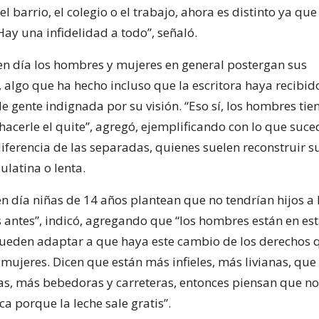
 barrio, el colegio o el trabajo, ahora es distinto ya que
ay una infidelidad a todo”, señaló.
n día los hombres y mujeres en general postergan sus
algo que ha hecho incluso que la escritora haya recibid
e gente indignada por su visión. “Eso sí, los hombres ti
acerle el quite”, agregó, ejemplificando con lo que suce
iferencia de las separadas, quienes suelen reconstruir s
latina o lenta.
 en día niñas de 14 años plantean que no tendrían hijos a
os antes”, indicó, agregando que “los hombres están en es
pueden adaptar a que haya este cambio de los derechos 
 mujeres. Dicen que están más infieles, más livianas, qu
ltas, más bebedoras y carreteras, entonces piensan que n
a porque la leche sale gratis”.