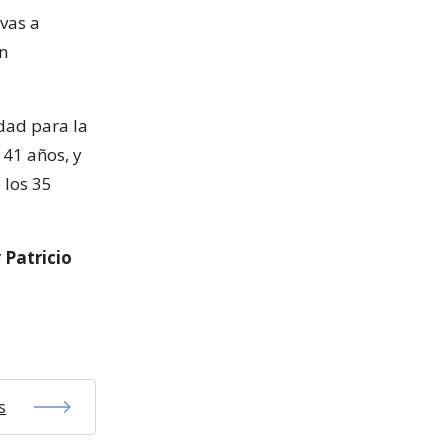
 vas a
en
dad para la
 41 años, y
 los 35
 Patricio
s