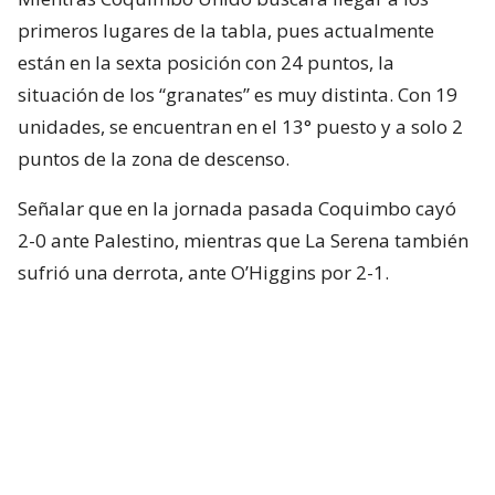
primeros lugares de la tabla, pues actualmente
están en la sexta posición con 24 puntos, la
situación de los “granates” es muy distinta. Con 19
unidades, se encuentran en el 13° puesto y a solo 2
puntos de la zona de descenso.
Señalar que en la jornada pasada Coquimbo cayó
2-0 ante Palestino, mientras que La Serena también
sufrió una derrota, ante O’Higgins por 2-1.
⚽🇨🇱🤩 ¡SIGUE LA ACCIÓN!
Con ustedes, la cartelera Matchday de los
partidos que se tomarán la Fecha 18 de
nuestra Primera División, la cual se