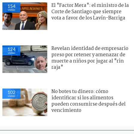
El "Factor Mera": el ministro de la
154
visitas
Corte de Santiago que siempre
vota a favor de los Lavín-Barriga
Revelan identidad de empresario
124
visitas
preso por retener y amenazar de
muerte a niños por jugar al "rin
raja"
No botes tu dinero: cómo
102
visitas
identificar si los alimentos
pueden consumirse después del
vencimiento