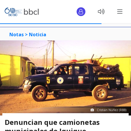
Notas >
Noticia
Cristián Núñez (RBB)
Denuncian que camionetas
municipales de Iquique