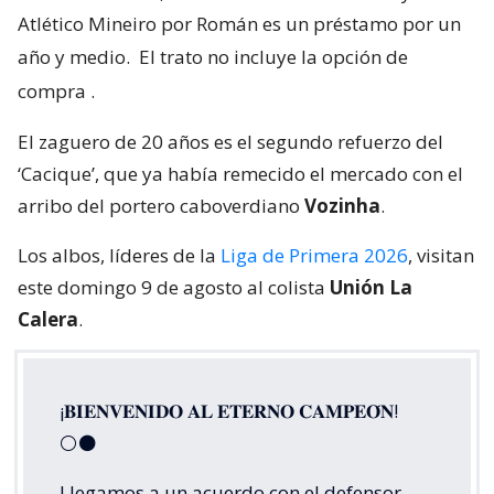
Atlético Mineiro por Román es un préstamo por un
año y medio.
El trato no incluye la opción de
compra
.
El zaguero de 20 años es el segundo refuerzo del
‘Cacique’, que ya había remecido el mercado con el
arribo del portero caboverdiano
Vozinha
.
Los albos, líderes de la
Liga de Primera 2026
, visitan
este domingo 9 de agosto al colista
Unión La
Calera
.
¡𝐁𝐈𝐄𝐍𝐕𝐄𝐍𝐈𝐃𝐎 𝐀𝐋 𝐄𝐓𝐄𝐑𝐍𝐎 𝐂𝐀𝐌𝐏𝐄𝐎́𝐍!
⚪⚫
Llegamos a un acuerdo con el defensor