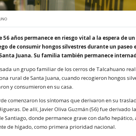
 UNO
 56 años permanece en riesgo vital a la espera de un
ego de consumir hongos silvestres durante un paseo e
 Santa Juana. Su familia también permanece interna
ada un grupo familiar de los cerros de Talcahuano rea
ona rural de Santa Juana, cuando recogieron hongos silv
ron y consumieron en su casa.
de comenzaron los síntomas que derivaron en su traslad
igueras. De allí, Javier Oliva Guzmán (56) fue derivado l
de Santiago, donde permanece grave con daño hepático, 
nte de hígado, como primera prioridad nacional.