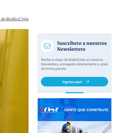
a de BioBioChile