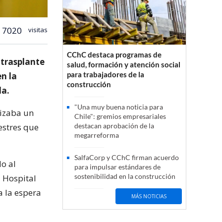
7020
visitas
CChC destaca programas de
 trasplante
salud, formación y atención social
para trabajadores de la
n la
construcción
da.
"Una muy buena noticia para
lizaba un
Chile": gremios empresariales
estres que
destacan aprobación de la
megarreforma
SalfaCorp y CChC firman acuerdo
o al
para impulsar estándares de
sostenibilidad en la construcción
a Hospital
a la espera
MÁS NOTICIAS