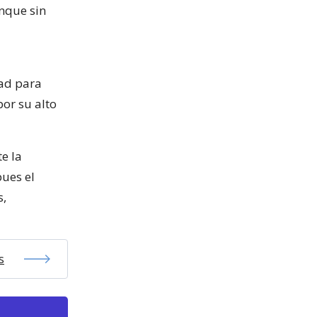
unque sin
dad para
or su alto
e la
pues el
s,
s