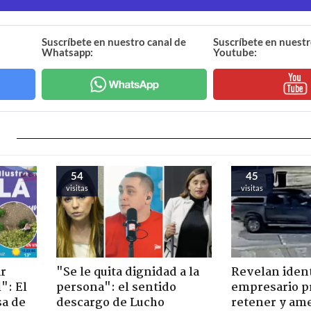
Suscríbete en nuestro canal de
Suscríbete en nuestr
Whatsapp:
Youtube:
54
45
visitas
visitas
ir
"Se le quita dignidad a la
Revelan iden
": El
persona": el sentido
empresario p
sa de
descargo de Lucho
retener y am