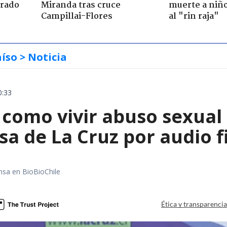
trado
Miranda tras cruce
muerte a niño
Campillai-Flores
al "rin raja"
aíso
> Noticia
0:33
 como vivir abuso sexual 
sa de La Cruz por audio f
nsa en BioBioChile
Ética y transparenci