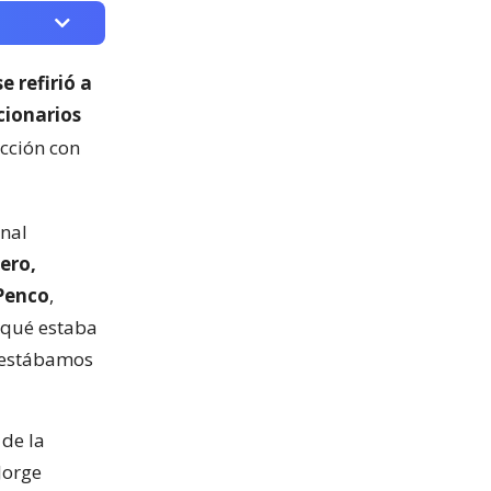
 refirió a
cionarios
cción con
unal
ero,
Penco
,
 qué estaba
 estábamos
 de la
Jorge