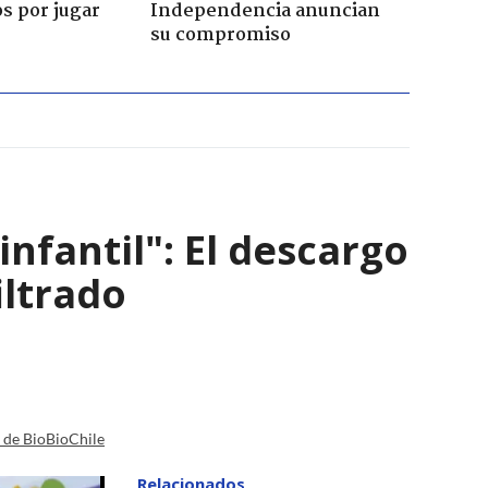
s por jugar
Independencia anuncian
su compromiso
infantil": El descargo
iltrado
a de BioBioChile
Relacionados