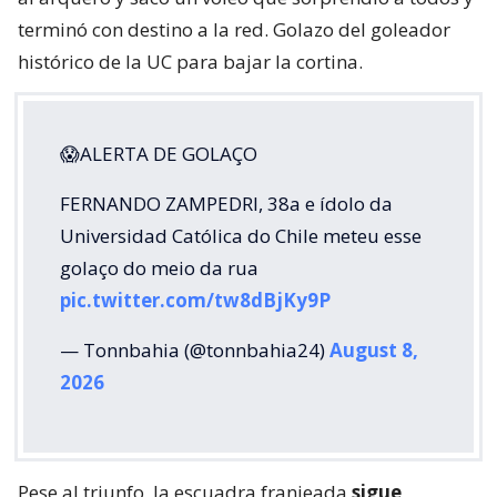
terminó con destino a la red. Golazo del goleador
histórico de la UC para bajar la cortina.
😱ALERTA DE GOLAÇO
FERNANDO ZAMPEDRI, 38a e ídolo da
Universidad Católica do Chile meteu esse
golaço do meio da rua
pic.twitter.com/tw8dBjKy9P
— Tonnbahia (@tonnbahia24)
August 8,
2026
Pese al triunfo, la escuadra franjeada
sigue