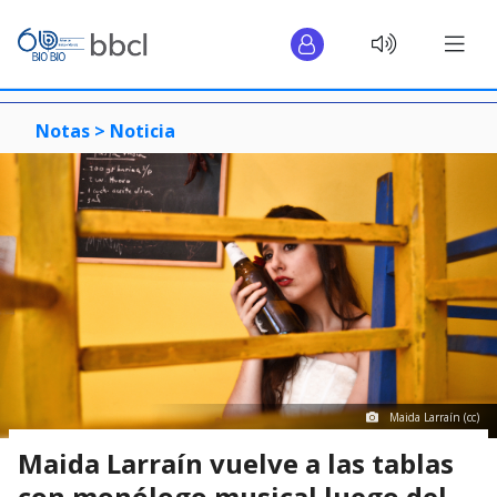
Notas >
Noticia
Maida Larraín (cc)
Maida Larraín vuelve a las tablas
con monólogo musical luego del