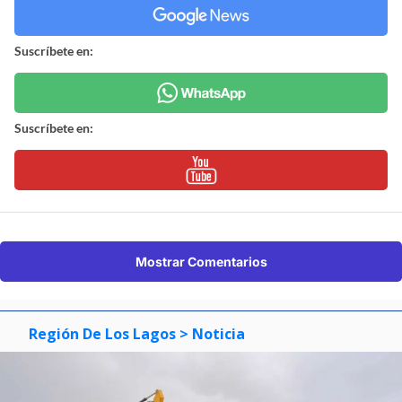
Suscríbete en:
Suscríbete en:
Mostrar Comentarios
Región De Los Lagos
> Noticia