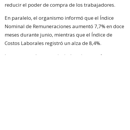
reducir el poder de compra de los trabajadores.
En paralelo, el organismo informó que el Índice
Nominal de Remuneraciones aumentó 7,7% en doce
meses durante junio, mientras que el Índice de
Costos Laborales registró un alza de 8,4%.
Los sectores de comercio, industria manufacturera y
construcción fueron los que más incidieron en el
crecimiento anual de ambos indicadores.
Remuneraciones por hora también
aumentaron
Según el informe del INE, la remuneración media
por hora ordinaria llegó a $7.523 en junio, lo que
representa un incremento interanual de 8%.