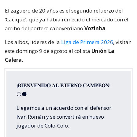
El zaguero de 20 años es el segundo refuerzo del
‘Cacique’, que ya había remecido el mercado con el
arribo del portero caboverdiano
Vozinha
.
Los albos, líderes de la
Liga de Primera 2026
, visitan
este domingo 9 de agosto al colista
Unión La
Calera
.
¡𝐁𝐈𝐄𝐍𝐕𝐄𝐍𝐈𝐃𝐎 𝐀𝐋 𝐄𝐓𝐄𝐑𝐍𝐎 𝐂𝐀𝐌𝐏𝐄𝐎́𝐍!
⚪⚫
Llegamos a un acuerdo con el defensor
Ivan Román y se convertirá en nuevo
jugador de Colo-Colo.