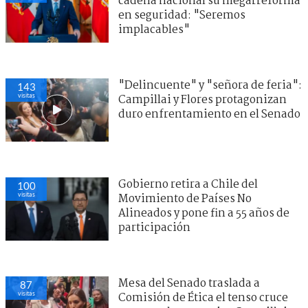
cadena nacional su megarreforma
en seguridad: "Seremos
implacables"
"Delincuente" y "señora de feria":
143
visitas
Campillai y Flores protagonizan
duro enfrentamiento en el Senado
Gobierno retira a Chile del
100
visitas
Movimiento de Países No
Alineados y pone fin a 55 años de
participación
Mesa del Senado traslada a
87
visitas
Comisión de Ética el tenso cruce