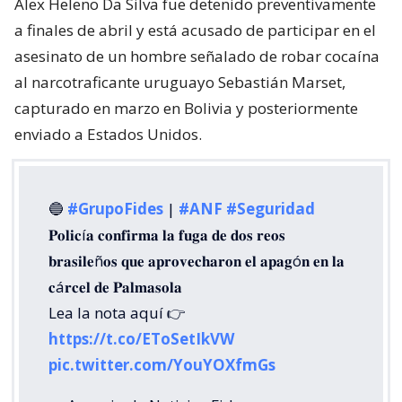
Alex Heleno Da Silva fue detenido preventivamente
a finales de abril y está acusado de participar en el
asesinato de un hombre señalado de robar cocaína
al narcotraficante uruguayo Sebastián Marset,
capturado en marzo en Bolivia y posteriormente
enviado a Estados Unidos.
🔵
#GrupoFides
|
#ANF
#Seguridad
𝐏𝐨𝐥𝐢𝐜í𝐚 𝐜𝐨𝐧𝐟𝐢𝐫𝐦𝐚 𝐥𝐚 𝐟𝐮𝐠𝐚 𝐝𝐞 𝐝𝐨𝐬 𝐫𝐞𝐨𝐬
𝐛𝐫𝐚𝐬𝐢𝐥𝐞ñ𝐨𝐬 𝐪𝐮𝐞 𝐚𝐩𝐫𝐨𝐯𝐞𝐜𝐡𝐚𝐫𝐨𝐧 𝐞𝐥 𝐚𝐩𝐚𝐠ó𝐧 𝐞𝐧 𝐥𝐚
𝐜á𝐫𝐜𝐞𝐥 𝐝𝐞 𝐏𝐚𝐥𝐦𝐚𝐬𝐨𝐥𝐚
Lea la nota aquí 👉
https://t.co/EToSetIkVW
pic.twitter.com/YouYOXfmGs