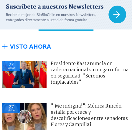
VISTO AHORA
Presidente Kast anuncia en
27
visitas
cadena nacional su megarreforma
en seguridad: "Seremos
implacables"
"¡Me indigna!": Mónica Rincón
27
visitas
estalla por cruce y
descalificaciones entre senadoras
Flores y Campillai