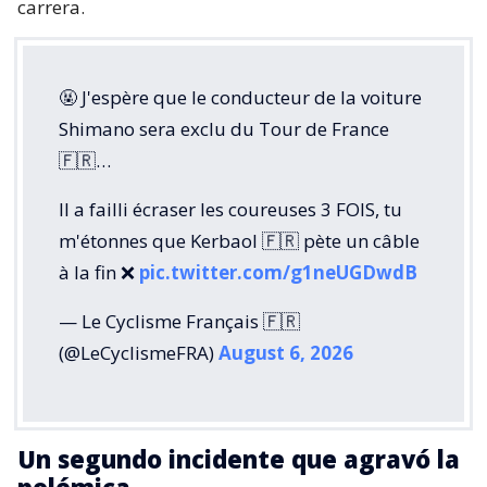
carrera.
🤬 J'espère que le conducteur de la voiture
Shimano sera exclu du Tour de France
🇫🇷…
Il a failli écraser les coureuses 3 FOIS, tu
m'étonnes que Kerbaol 🇫🇷 pète un câble
à la fin ❌️
pic.twitter.com/g1neUGDwdB
— Le Cyclisme Français 🇫🇷
(@LeCyclismeFRA)
August 6, 2026
Un segundo incidente que agravó la