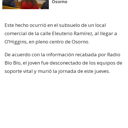
Osorno
Este hecho ocurrió en el subsuelo de un local
comercial de la calle Eleuterio Ramírez, al llegar a
O’Higgins, en pleno centro de Osorno.
De acuerdo con la información recabada por Radio
Bío Bío, el joven fue desconectado de los equipos de
soporte vital y murió la jornada de este jueves.
Este artículo describe un proceso judicial en curso
Existe la posibilidad de que los cargos sean
desestimados al finalizar la investigación, por lo cual
NO se debe considerar al o los imputados como
culpables
hasta que la Justicia dicte sentencia en su
contra.
(Artículo 04 del Código Procesal Penal)