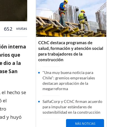
652
visitas
CChC destaca programas de
ión interna
salud, formación y atención social
para trabajadores de la
arios que
construcción
e dio a la
ase San
"Una muy buena noticia para
Chile": gremios empresariales
destacan aprobación de la
megarreforma
 el hecho se
ó el
SalfaCorp y CChC firman acuerdo
para impulsar estándares de
tro
sostenibilidad en la construcción
dad y huyó
MÁS NOTICIAS