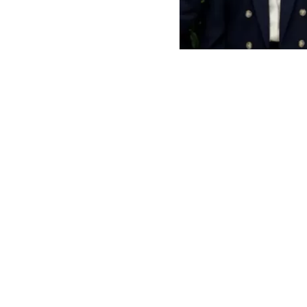
Dinorah Figuera y Jorge R
El Gobierno d
la mesa de d
transición en
doble terremo
Las delegacio
Caracas, lueg
a través de u