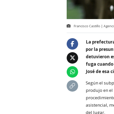
Francisco Castillo | Agen
La prefectur
por la presun
detuvieron es
fuga cuando 
José de esa c
Según el subpr
produjo en el
procedimiento
asistencial, 
del lugar.