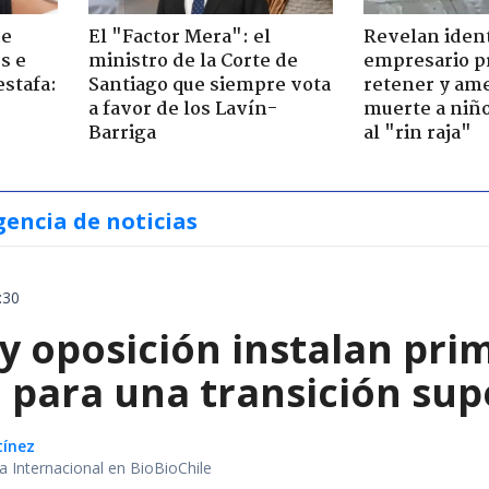
de
El "Factor Mera": el
Revelan iden
s e
ministro de la Corte de
empresario p
estafa:
Santiago que siempre vota
retener y am
a favor de los Lavín-
muerte a niño
Barriga
al "rin raja"
gencia de noticias
:30
y oposición instalan pri
 para una transición sup
tínez
ea Internacional en BioBioChile