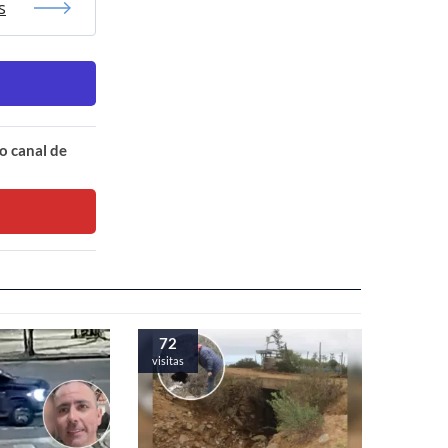
s
o canal de
72
visitas