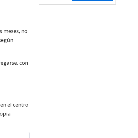
s meses, no
 según
regarse, con
en el centro
ropia