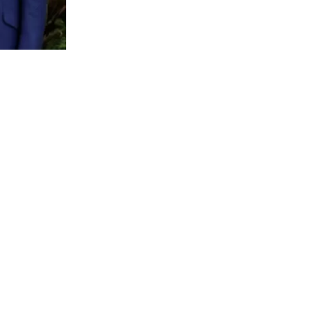
334
visitas
este jueves
hacia una
cuencias del
cidos.
a en
 de diálogo
iador del