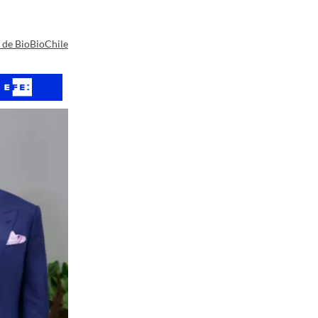
a de BioBioChile