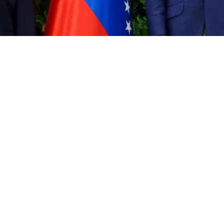
odríguez | EFE
VER RESUMEN
e Venezuela y un grupo opositor instalaron formalmente 
iálogo, impulsada por Estados Unidos, para avanzar 
 el país suramericano,
así como para atender las conse
to del pasado 24 de junio, que dejó al menos 6.125 falle
nes se encontraron cara a cara en la base aérea La Carlot
o de que el pasado fin de semana comenzaran el proceso
na llamada telefónica entre
Jorge Rodríguez, jefe negoc