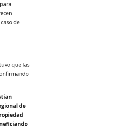
 para
recen
 caso de
tuvo que las
 confirmando
stian
egional de
propiedad
eneficiando