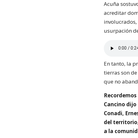
Acuña sostuvo
acreditar dom
involucrados,
usurpación de
En tanto, la 
tierras son de
que no abando
Recordemos q
Cancino dijo 
Conadi, Erne
del territori
a la comunid