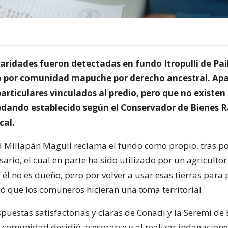
laridades fueron detectadas en fundo Itropulli de Pai
 por comunidad mapuche por derecho ancestral. Ap
rticulares vinculados al predio, pero que no existen
dando establecido según el Conservador de Bienes Ra
cal.
Millapán Maguil reclama el fundo como propio, tras p
sario, el cual en parte ha sido utilizado por un agriculto
él no es dueño, pero por volver a usar esas tierras para
có que los comuneros hicieran una toma territorial.
spuestas satisfactorias y claras de Conadi y la Seremi de
a comunidad decidió asesorarse y al realizar indagacione