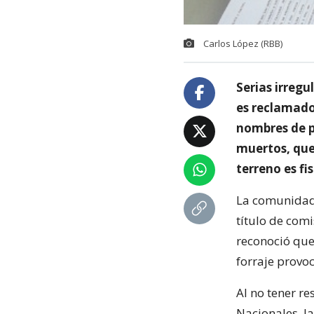
Carlos López (RBB)
Serias irregu
es reclamado
nombres de pa
muertos, que
terreno es fis
La comunidad 
título de comi
reconoció que 
forraje provo
Al no tener re
Nacionales, l