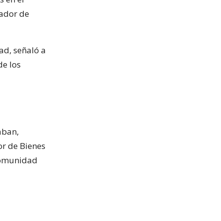
vador de
ad, señaló a
de los
aban,
or de Bienes
 comunidad