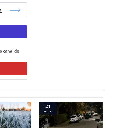
s
o canal de
21
visitas