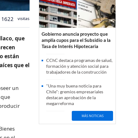
1622
visitas
Gobierno anuncia proyecto que
llaco, que
amplía cupos para el Subsidio a la
Tasa de Interés Hipotecaria
arecen
 o están
CChC destaca programas de salud,
íces que el
formación y atención social para
trabajadores de la construcción
"Una muy buena noticia para
oseer un
Chile": gremios empresariales
r que
destacan aprobación de la
megarreforma
 producir
MÁS NOTICIAS
 Bienes
s en el