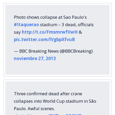
Photo shows collapse at Sao Paulo's
#Itaquerao
stadium – 3 dead, officials
say
http://t.co/FmsmrwfVwH
&
pic.twitter.com/lVgbpXfvuB
— BBC Breaking News (@BBCBreaking)
noviembre 27, 2013
Three confirmed dead after crane
collapses into World Cup stadium in São
Paulo. Awful scenes.