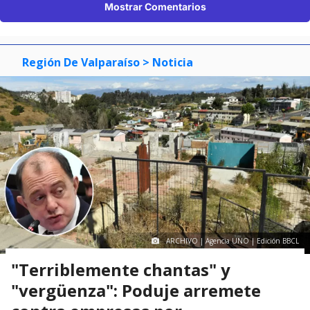
Mostrar Comentarios
Región De Valparaíso
> Noticia
ARCHIVO | Agencia UNO | Edición BBCL
"Terriblemente chantas" y
"vergüenza": Poduje arremete