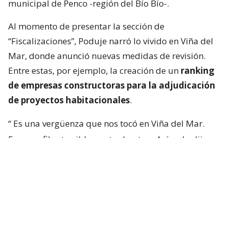
municipal de Penco -región del Bío Bío-.
Al momento de presentar la sección de
“Fiscalizaciones”, Poduje narró lo vivido en Viña del
Mar, donde anunció nuevas medidas de revisión.
Entre estas, por ejemplo, la creación de un
ranking
de empresas constructoras para la adjudicación
de proyectos habitacionales
.
“
Es una vergüenza que nos tocó en Viña del Mar.
Eran perfiles terriblemente chantas
. Así yo lo dije.
No podía decir mal hecho, no.
Chanta era la
palabra. ¡Chantas!
Y esta casa la estamos
desarmando ahora y
traeremos otra empresa que
haga bien la pega
“, aseguró.
“Yo siempre pregunto: ‘¿Qué constructora es? Tal y