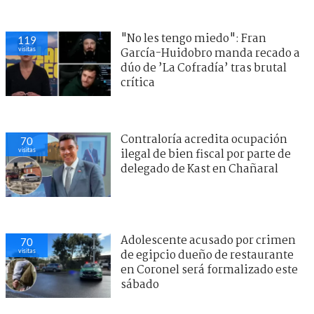
"No les tengo miedo": Fran
119
visitas
García-Huidobro manda recado a
dúo de ’La Cofradía’ tras brutal
crítica
Contraloría acredita ocupación
70
visitas
ilegal de bien fiscal por parte de
delegado de Kast en Chañaral
Adolescente acusado por crimen
70
visitas
de egipcio dueño de restaurante
en Coronel será formalizado este
sábado