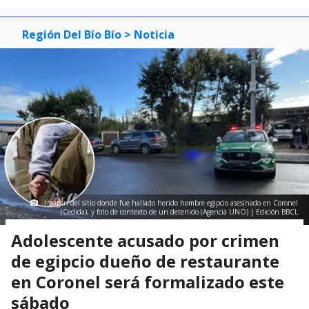
Región Del Bío Bío
> Noticia
Imagen del sitio donde fue hallado herido hombre egipcio asesinado en Coronel
(Cedida); y foto de contexto de un detenido (Agencia UNO) | Edición BBCL
Adolescente acusado por crimen
de egipcio dueño de restaurante
en Coronel será formalizado este
sábado