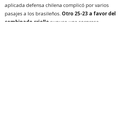
aplicada defensa chilena complicó por varios
pasajes a los brasileños.
Otro 25-23 a favor del
combinado criollo
supuso una sorpresa
mayúscula en Cochabamba.
La Verdeamarela respondió con furia en el cuarto
set y, aprovechando el desgaste chileno, se quedó
con el parcial
por un claro 25-13
.
El tie break, primero que se jugaba en el torneo, no
fue apto para cardíacos. Brasil logró dos puntos de
ventaja, pero los “Guerreros Rojos” remontaron y
pasaron a ganar por la misma diferencia. Incluso
tuvieron match point.
Pero la experiencia brasileña afloró en el momento
justo. Hubo igualdad 14-14 y el golpe a golpe