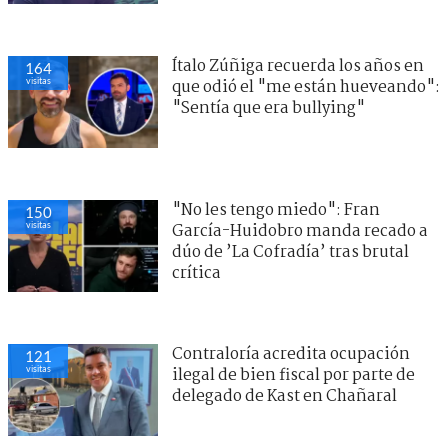
Ítalo Zúñiga recuerda los años en
164
visitas
que odió el "me están hueveando":
"Sentía que era bullying"
"No les tengo miedo": Fran
150
visitas
García-Huidobro manda recado a
dúo de ’La Cofradía’ tras brutal
crítica
Contraloría acredita ocupación
121
visitas
ilegal de bien fiscal por parte de
delegado de Kast en Chañaral