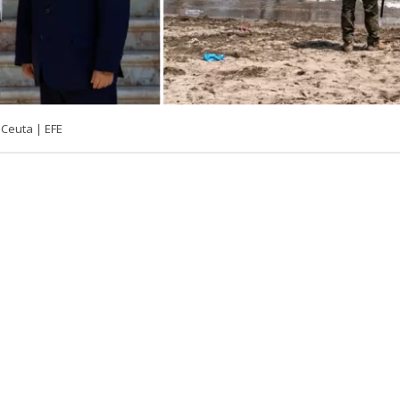
 Ceuta | EFE
VER RESUMEN
e España abrió la opción de que el
rey Felipe VI visite l
orio español en el norte de África, aunque condiciona est
inación total y en un momento menos tenso con Mar
lo que expone
El Mundo,
quien aseguró esto fue el minis
o a Pedro Sánchez.
“Su Majestad el Rey visitará Ceuta
abrá una coordinación absoluta al respecto”,
sentenci