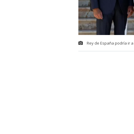
Rey de España podría ir a
El gobierno d
Ceuta,
territ
exista coord
De acuerdo a 
López, cercan
oportuno y h