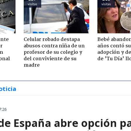
visitas
visitas
ente
Celular robado destapa
Bebé abandon
or
abusos contra niña de un
años contó su
ón
profesor de su colegio y
adopción y de
onal
del conviviente de su
de ’Tu Día’ l
madre
oticia
7:26
e España abre opción par