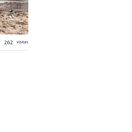
262
visitas
a ciudad de
o a que
ruecos.
tro Óscar
 cuando sea
ó.