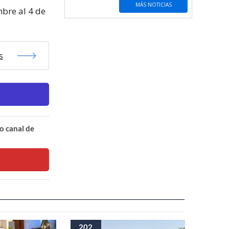
MÁS NOTICIAS
mbre al 4 de
s
o canal de
202