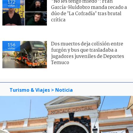
"No les tengo miedo": Fran
172
visitas
García-Huidobro manda recado a
dúo de ’La Cofradía’ tras brutal
crítica
Dos muertos deja colisión entre
156
visitas
furgón y bus que trasladaba a
jugadores juveniles de Deportes
Temuco
Turismo & Viajes
> Noticia