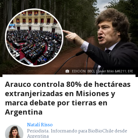
EDICIÓN: BBCL | Javier Milei &#8211; EFE
Arauco controla 80% de hectáreas
extranjerizadas en Misiones y
marca debate por tierras en
Argentina
Natalí Risso
Periodista. Informando para BioBioChile desde
Argentina