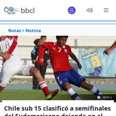
Notas >
Noticia
ANFP.cl
Chile sub 15 clasificó a semifinales
del Sudamericano dejando en el