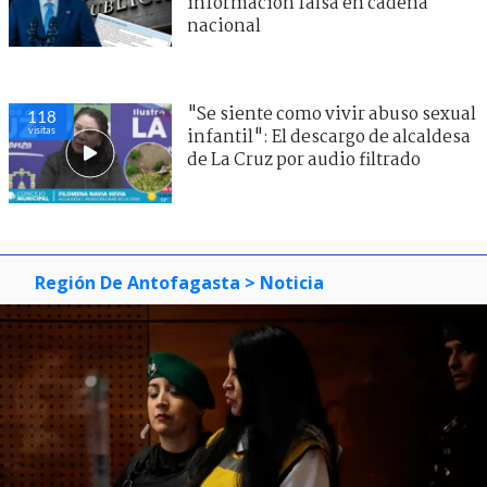
información falsa en cadena
nacional
"Se siente como vivir abuso sexual
118
visitas
infantil": El descargo de alcaldesa
de La Cruz por audio filtrado
Región De Antofagasta
> Noticia