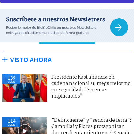
VISTO AHORA
Presidente Kast anuncia en
139
visitas
cadena nacional su megarreforma
en seguridad: "Seremos
implacables"
"Delincuente" y "señora de feria":
114
visitas
Campillai y Flores protagonizan
duro enfrentamiento en el Senado