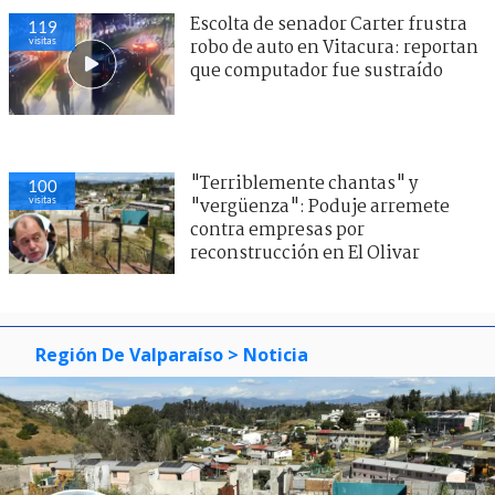
Escolta de senador Carter frustra
119
visitas
robo de auto en Vitacura: reportan
que computador fue sustraído
"Terriblemente chantas" y
100
visitas
"vergüenza": Poduje arremete
contra empresas por
reconstrucción en El Olivar
Región De Valparaíso
> Noticia