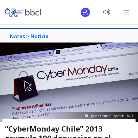
Notas >
Noticia
Jonaz Gómez | Agencia UNO
“CyberMonday Chile” 2013
acumula 100 denuncias en el