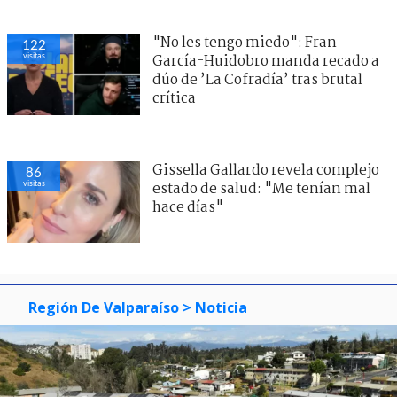
"No les tengo miedo": Fran
122
visitas
García-Huidobro manda recado a
dúo de ’La Cofradía’ tras brutal
crítica
Gissella Gallardo revela complejo
86
visitas
estado de salud: "Me tenían mal
hace días"
Región De Valparaíso
> Noticia