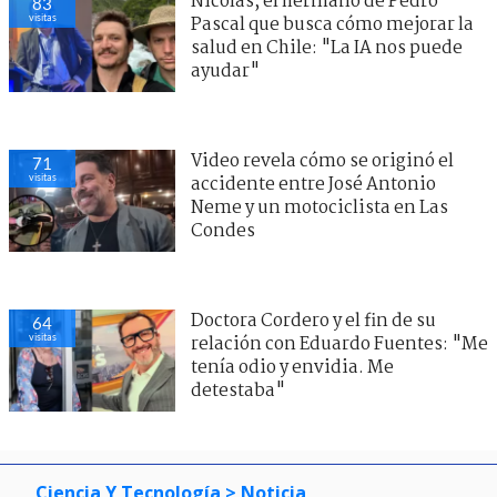
Nicolás, el hermano de Pedro
83
visitas
Pascal que busca cómo mejorar la
salud en Chile: "La IA nos puede
ayudar"
Video revela cómo se originó el
71
visitas
accidente entre José Antonio
Neme y un motociclista en Las
Condes
Doctora Cordero y el fin de su
64
visitas
relación con Eduardo Fuentes: "Me
tenía odio y envidia. Me
detestaba"
Ciencia Y Tecnología
> Noticia