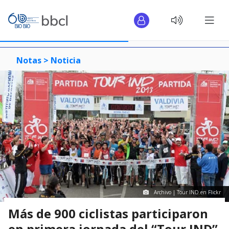
Notas >
Noticia
Archivo | Tour IND en Flickr
Más de 900 ciclistas participaron
en primera jornada del “Tour IND”