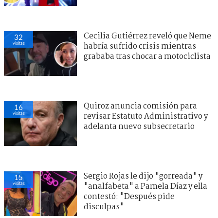
Cecilia Gutiérrez reveló que Neme
32
visitas
habría sufrido crisis mientras
grababa tras chocar a motociclista
Quiroz anuncia comisión para
16
visitas
revisar Estatuto Administrativo y
adelanta nuevo subsecretario
Sergio Rojas le dijo "gorreada" y
15
visitas
"analfabeta" a Pamela Díaz y ella
contestó: "Después pide
disculpas"