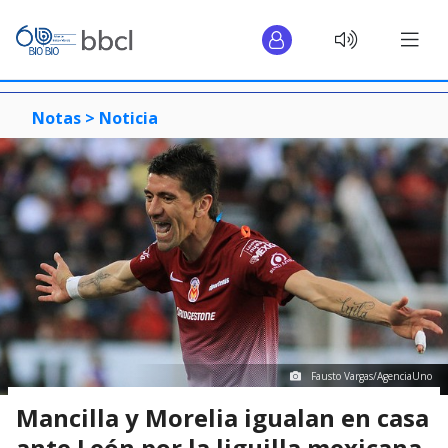
Notas >
Noticia
Fausto Vargas/AgenciaUno
Mancilla y Morelia igualan en casa
ante León por la liguilla mexicana