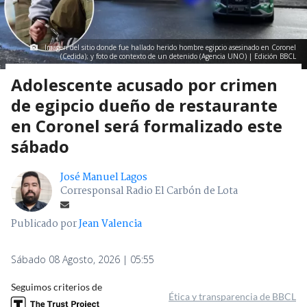
Imagen del sitio donde fue hallado herido hombre egipcio asesinado en Coronel
(Cedida); y foto de contexto de un detenido (Agencia UNO) | Edición BBCL
Adolescente acusado por crimen
de egipcio dueño de restaurante
en Coronel será formalizado este
sábado
José Manuel Lagos
Corresponsal Radio El Carbón de Lota
Publicado por
Jean Valencia
Sábado 08 Agosto, 2026 | 05:55
Seguimos criterios de
Ética y transparencia de BBCL