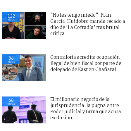
"No les tengo miedo": Fran
122
visitas
García-Huidobro manda recado a
dúo de ’La Cofradía’ tras brutal
crítica
Contraloría acredita ocupación
86
visitas
ilegal de bien fiscal por parte de
delegado de Kast en Chañaral
El millonario negocio de la
68
visitas
jurisprudencia: la pugna entre
Poder Judicial y firma que acusa
exclusión