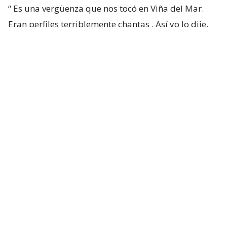
“
Es una vergüenza que nos tocó en Viña del Mar.
Eran perfiles terriblemente chantas
. Así yo lo dije.
No podía decir mal hecho, no.
Chanta era la
palabra. ¡Chantas!
Y esta casa la estamos
desarmando ahora y
traeremos otra empresa que
haga bien la pega
“, aseguró.
“Yo siempre pregunto: ‘¿Qué constructora es? Tal y
cual’. Y algunas que dejaron varias embarradas, ¡se
han venido a arreglarla! Después que me criticaron
por mis
lives
donde las retaba con justa razón”,
expresó.
Lee también...