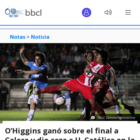
Notas >
Noticia
Raúl Zamora/AgenciaUno
O’Higgins ganó sobre el final a
Calera y dio caza a U. Católica en la