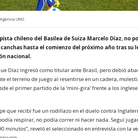
| Agencia UNO
ista chileno del Basilea de Suiza Marcelo Díaz, no p
 canchas hasta el comienzo del próximo año tras su l
ión nacional.
e Díaz ingresó como titular ante Brasil, pero debió ab
 el terreno de juego al resentirse en un cadera, molest
de el primer partido de la ‘mini-gira’ frente a los inglese
pe que recibí fue un rodillazo en el duelo contra Inglater
día respirar, no podía correr ni hacer nada. Seguí jug
0 minutos”, reveló el seleccionado en entrevista con la v
ercurio.