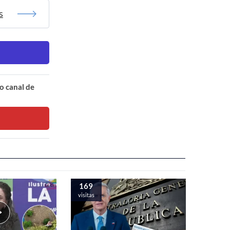
s
o canal de
169
visitas