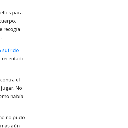
 ellos para
cuerpo,
e recogía
.
a sufrido
acrecentado
contra el
a jugar. No
como había
eno no pudo
o más aún