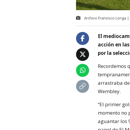
Archivo Francisco Longa 
El mediocamp
acción en las
por la selecc
Recordemos qu
tempranamente
arrastraba des
Wembley.
“El primer gol
momento no po
aguantar los 9
papel de El M