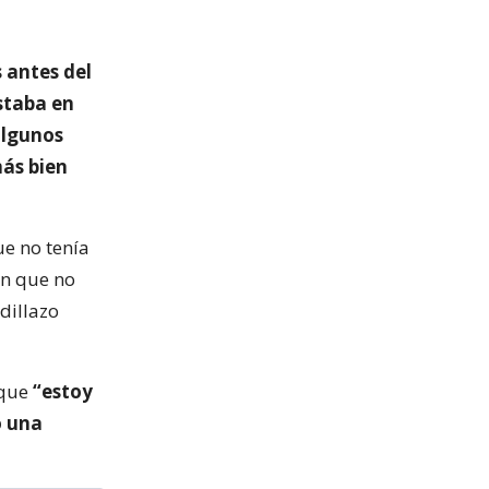
 antes del
staba en
algunos
más bien
ue no tenía
on que no
dillazo
 que
“estoy
o una