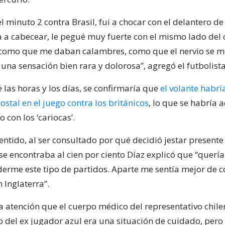
l minuto 2 contra Brasil, fui a chocar con el delantero de
a a cabecear, le pegué muy fuerte con el mismo lado del 
 como que me daban calambres, como que el nervio se m
una sensación bien rara y dolorosa”, agregó el futbolista
 las horas y los días, se confirmaría que
el volante habrí
ostal en el juego contra los británicos
, lo que se habría 
o con los ‘cariocas’.
ntido, al ser consultado por qué decidió jestar presente 
o se encontraba al cien por ciento Díaz explicó que “querí
erme este tipo de partidos. Aparte me sentía mejor de 
 Inglaterra”.
 la atención que el cuerpo médico del representativo chil
lo del ex jugador azul era una situación de cuidado, per