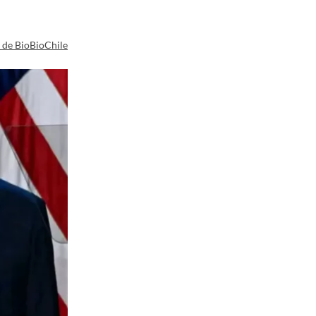
a de BioBioChile