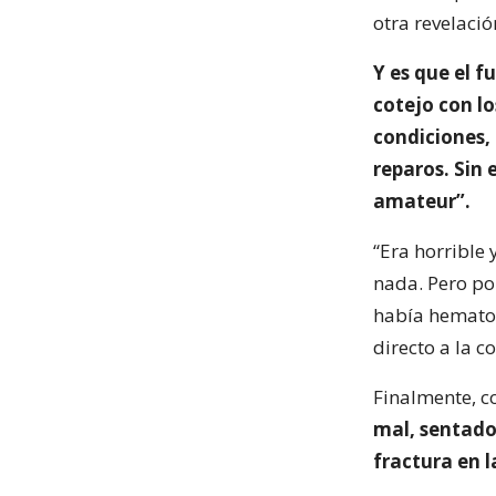
otra revelació
Y es que el f
cotejo con l
condiciones,
reparos. Sin 
amateur”.
“Era horrible 
nada. Pero por
había hematom
directo a la c
Finalmente, c
mal, sentado
fractura en l