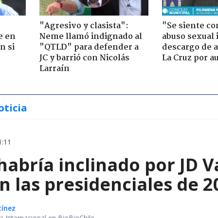
"Agresivo y clasista":
"Se siente co
e en
Neme llamó indignado al
abuso sexual i
n si
"QTLD" para defender a
descargo de a
JC y barrió con Nicolás
La Cruz por au
Larraín
oticia
1:11
habría inclinado por JD 
n las presidenciales de 
tínez
ea Internacional en BioBioChile