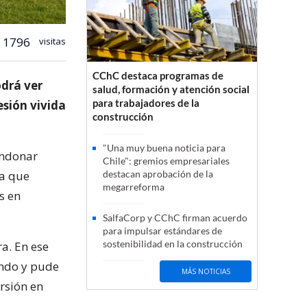
1796
visitas
CChC destaca programas de
odrá ver
salud, formación y atención social
para trabajadores de la
esión vivida
construcción
"Una muy buena noticia para
andonar
Chile": gremios empresariales
ia que
destacan aprobación de la
megarreforma
s en
SalfaCorp y CChC firman acuerdo
para impulsar estándares de
sostenibilidad en la construcción
ra. En ese
ando y pude
MÁS NOTICIAS
ersión en