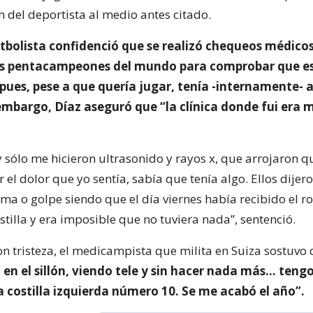
n del deportista al medio antes citado.
utbolista confidenció que se realizó chequeos médicos
os pentacampeones del mundo para comprobar que e
 pues, pese a que quería jugar, tenía -internamente- 
embargo, Díaz aseguró que “la clínica donde fui era 
y sólo me hicieron ultrasonido y rayos x, que arrojaron q
 el dolor que yo sentía, sabía que tenía algo. Ellos dijer
a o golpe siendo que el día viernes había recibido el ro
ostilla y era imposible que no tuviera nada”, sentenció.
on tristeza, el medicampista que milita en Suiza sostuvo
 en el sillón, viendo tele y sin hacer nada más… teng
a costilla izquierda número 10. Se me acabó el año”.