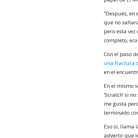
“Después, en e
que no saltar
pero esta vez
completo, era 
Con el paso de
una fractura c
en el encuentr
En el mismo se
‘Scratch’ si n
me gusta perd
terminado con
Eso sí, llama
advertir que 