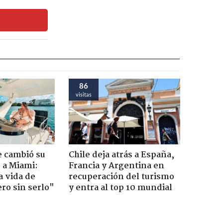
86
visitas
e cambió su
Chile deja atrás a España,
r a Miami:
Francia y Argentina en
a vida de
recuperación del turismo
ero sin serlo"
y entra al top 10 mundial