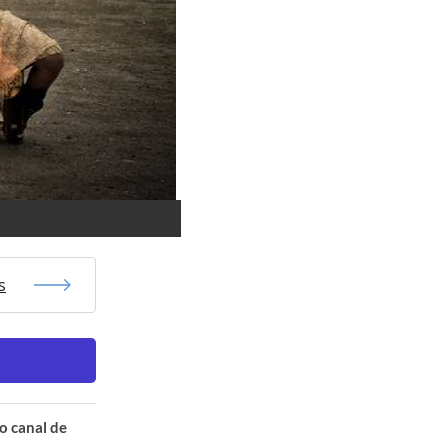
s
o canal de