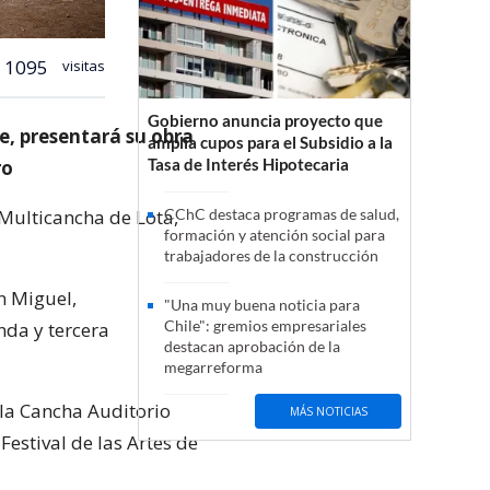
1095
visitas
Gobierno anuncia proyecto que
e, presentará su obra
amplía cupos para el Subsidio a la
Tasa de Interés Hipotecaria
ro
 Multicancha de Lota,
CChC destaca programas de salud,
formación y atención social para
trabajadores de la construcción
n Miguel,
"Una muy buena noticia para
Chile": gremios empresariales
nda y tercera
destacan aprobación de la
megarreforma
n la Cancha Auditorio
MÁS NOTICIAS
Festival de las Artes de