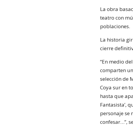
La obra basad
teatro con mú
poblaciones.
La historia gi
cierre definiti
“En medio del
comparten un 
selección de 
Coya sur en t
hasta que apa
Fantasista’, q
personaje se 
confesar…”, se