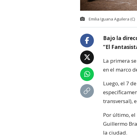
Emilia Iguana Aguilera (C)
Bajo la dire
“El Fantasist
La primera se
en el marco de
Luego, el 7 de
específicamen
transversal),
Por último, el
Guillermo Brav
la ciudad.