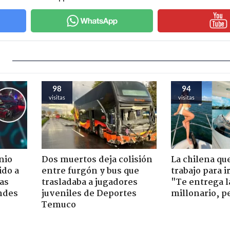
98
94
visitas
visitas
nio
Dos muertos deja colisión
La chilena qu
ido a
entre furgón y bus que
trabajo para i
ras
trasladaba a jugadores
"Te entrega l
ndes
juveniles de Deportes
millonario, p
Temuco