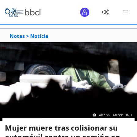
Notas >
Noticia
Archivo | Agencia UNO
Mujer muere tras colisionar su
automóvil contra un camión en