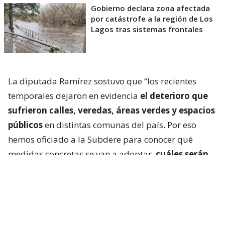
Gobierno declara zona afectada
por catástrofe a la región de Los
Lagos tras sistemas frontales
La diputada Ramírez sostuvo que “los recientes
temporales dejaron en evidencia
el deterioro que
sufrieron calles, veredas, áreas verdes y espacios
públicos
en distintas comunas del país. Por eso
hemos oficiado a la Subdere para conocer qué
medidas concretas se van a adoptar,
cuáles serán
los recursos disponibles y cómo se priorizará
la
recuperación de la infraestructura dañada. La
seguridad de las personas no puede seguir
esperando”.