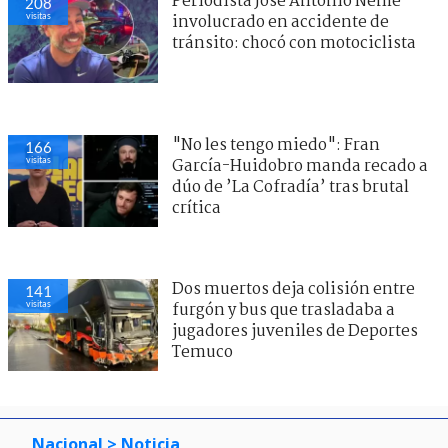
Periodista José Antonio Neme
208
visitas
involucrado en accidente de
tránsito: chocó con motociclista
"No les tengo miedo": Fran
166
visitas
García-Huidobro manda recado a
dúo de ’La Cofradía’ tras brutal
crítica
Dos muertos deja colisión entre
141
visitas
furgón y bus que trasladaba a
jugadores juveniles de Deportes
Temuco
Nacional
> Noticia