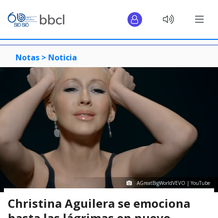
Notas >
Noticia
AGreatBigWorldVEVO | YouTube
Christina Aguilera se emociona
hasta las lágrimas en nuevo