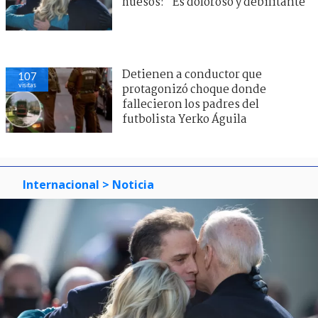
huesos: "Es doloroso y debilitante"
Detienen a conductor que
107
visitas
protagonizó choque donde
fallecieron los padres del
futbolista Yerko Águila
Internacional
> Noticia