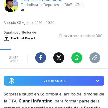
Ítalo Sánchez Sanhueza
Periodista de Deportes en BioBioChile
Sábado 08 Agosto, 2026 | 10:50
Seguimos criterios de
Ética y transparencia de BBCL
2034
visitas
VER RESUMEN
Sorpresa causó en Colombia el arribo del timonel de
la FIFA,
Gianni Infantino
, para formar parte de la
ceremonia de posesión de Abelardo de la Espriella